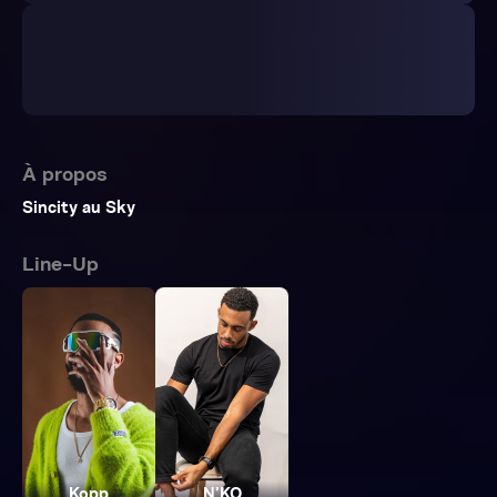
À propos
Sincity au Sky
Line-Up
Kopp
N’KO