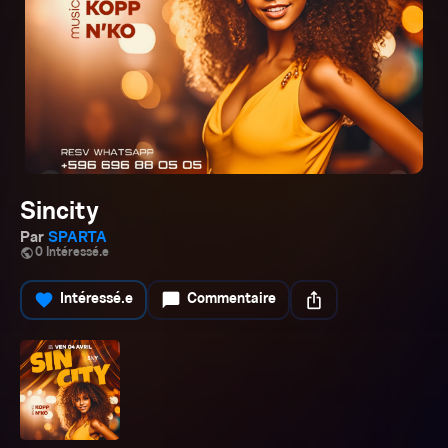
Sincity
Par
SPARTA
public
0 Intéressé.e
favorite
chat_bubble
ios_share
Intéressé.e
Commentaire