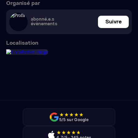
Organisé par
abonné.e.s
Suivre
évènements
Localisation
★
★
★
★
★
5/5 sur Google
★
★
★
★
★
4,7/5 · 245 notes