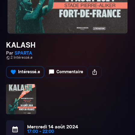
KALASH
Par
SPARTA
public
2 Intéressé.e
favorite
chat_bubble
ios_share
Intéressé.e
Commentaire
Mercredi 14 août 2024
calendar_month
17:00 - 22:00