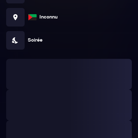
location_on
Inconnu
nights_stay
Soirée