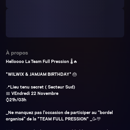
À propos
Helloooo La Team Full Pression 🌡️🔥
*WILWIX & JAMJAM BIRTHDAY* 🎂
📍Lieu tenu secret ( Secteur Sud)
📅 VEndredi 22 Novembre
⌚️21h/03h
_Ne manquez pas l’occasion de participer au "bordel
organisé" de la *TEAM FULL PRESSION* _🥳🎊