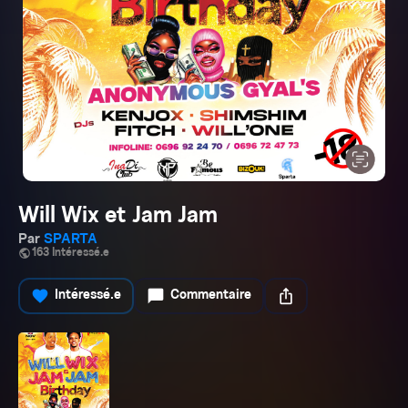
Will Wix et Jam Jam
Par
SPARTA
public
163 Intéressé.e
favorite
chat_bubble
ios_share
Intéressé.e
Commentaire