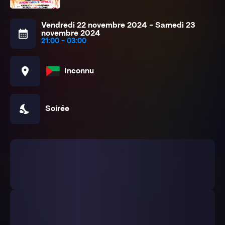
Vendredi 22 novembre 2024 - Samedi 23
calendar_month
novembre 2024
21:00 - 03:00
location_on
Inconnu
nights_stay
Soirée