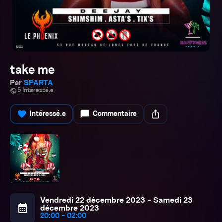
take me
Par
SPARTA
public
5 Intéressé.e
favorite
chat_bubble
ios_share
Intéressé.e
Commentaire
Vendredi 22 décembre 2023 - Samedi 23
calendar_month
décembre 2023
20:00 - 02:00