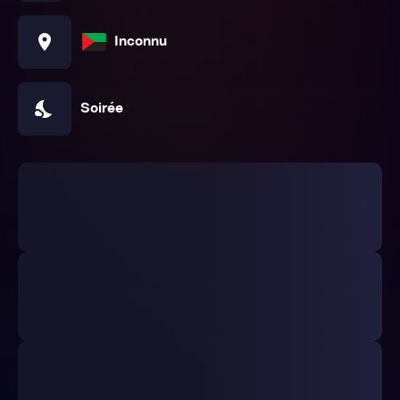
location_on
Inconnu
nights_stay
Soirée