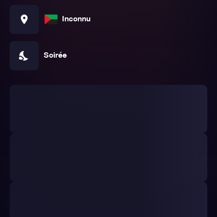
location_on
Inconnu
nights_stay
Soirée