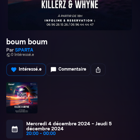
boum boum
Par
SPARTA
public
0 Intéressé.e
favorite
chat_bubble
ios_share
Intéressé.e
Commentaire
Mercredi 4 décembre 2024 - Jeudi 5
calendar_month
décembre 2024
20:00 - 00:00