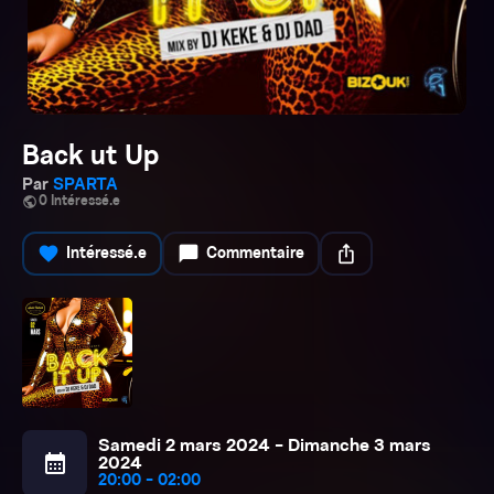
Back ut Up
Par
SPARTA
public
0 Intéressé.e
favorite
chat_bubble
ios_share
Intéressé.e
Commentaire
Samedi 2 mars 2024 - Dimanche 3 mars
calendar_month
2024
20:00 - 02:00