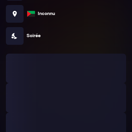
location_on
Inconnu
nights_stay
Soirée