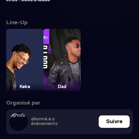
Infos : 0696.013385
Line-Up
Keke
Dad
Organisé par
abonné.e.s
Suivre
évènements