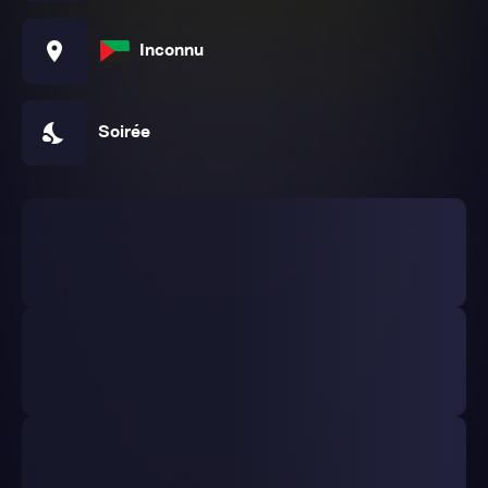
location_on
Inconnu
nights_stay
Soirée