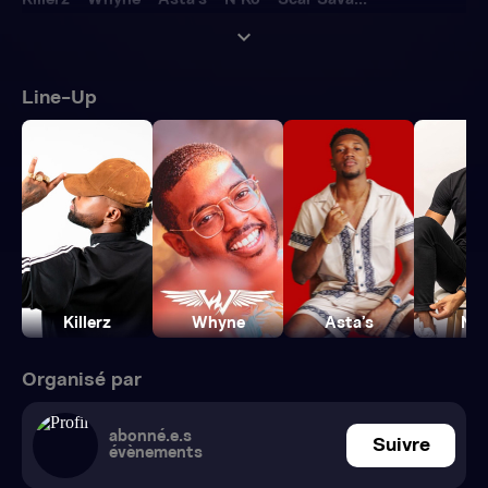
Killerz - Whyne - Asta’s - N’Ko - Scar Sava...
expand_more
Line-Up
Killerz
Whyne
Asta’s
N’
Organisé par
abonné.e.s
Suivre
évènements