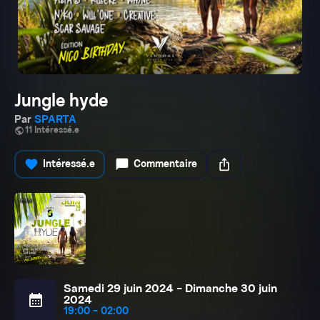
Jungle hyde
Par
SPARTA
public
11 Intéressé.e
favorite
chat_bubble
ios_share
Intéressé.e
Commentaire
Samedi 29 juin 2024 - Dimanche 30 juin
calendar_month
2024
19:00 - 02:00