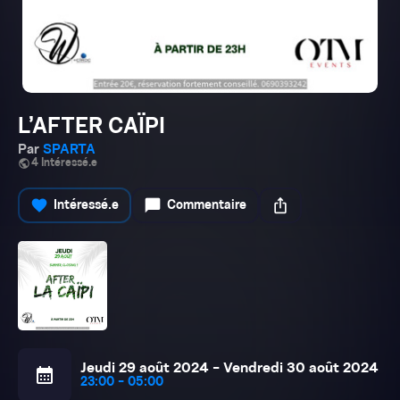
L’AFTER CAÏPI
Par
SPARTA
public
4 Intéressé.e
favorite
chat_bubble
ios_share
Intéressé.e
Commentaire
Jeudi 29 août 2024 - Vendredi 30 août 2024
calendar_month
23:00 - 05:00