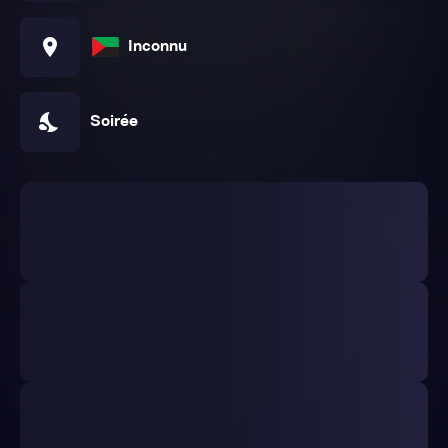
location_on
Inconnu
nights_stay
Soirée