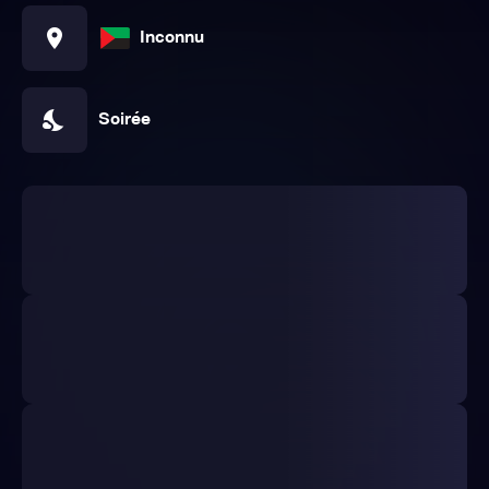
location_on
Inconnu
nights_stay
Soirée