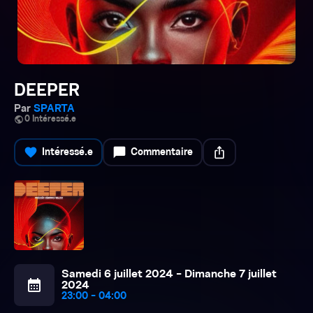
DEEPER
Par
SPARTA
public
0 Intéressé.e
favorite
chat_bubble
ios_share
Intéressé.e
Commentaire
Samedi 6 juillet 2024 - Dimanche 7 juillet
calendar_month
2024
23:00 - 04:00