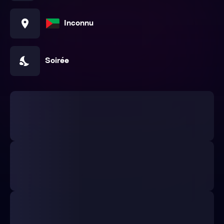
location_on
Inconnu
nights_stay
Soirée