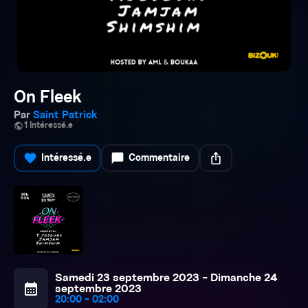
On Fleek
Par
Saint Patrick
public
1 Intéressé.e
favorite
chat_bubble
ios_share
Intéressé.e
Commentaire
Samedi 23 septembre 2023 - Dimanche 24
calendar_month
septembre 2023
20:00 - 02:00