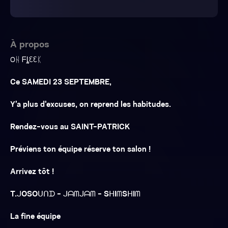
À propos
ꢝᚺ ᖴȴᦷᦷᛕ
Ce SAMEDI 23 SEPTEMBRE,
Y’a plus d'excuses, on reprend les habitudes.
Rendez-vous au SAINT-PATRICK
Préviens ton équipe réserve ton salon !
Arrivez tôt !
T.ᒍOSOᑌᑎᗪ - ᒍᗩᗰᒍᗩᗰ - SᕼIᗰSᕼIᗰ
La fine équipe