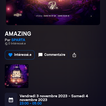
AMAZING
Par
SPARTA
public
0 Intéressé.e
favorite
chat_bubble
ios_share
Intéressé.e
Commentaire
Vendredi 3 novembre 2023 - Samedi 4
calendar_month
novembre 2023
23:00 - 05:00