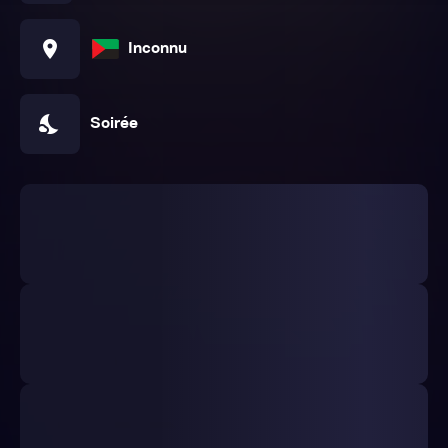
location_on
Inconnu
nights_stay
Soirée