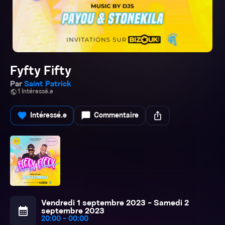
Fyfty Fifty
Par
Saint Patrick
public
1 Intéressé.e
favorite
chat_bubble
ios_share
Intéressé.e
Commentaire
Vendredi 1 septembre 2023 - Samedi 2
calendar_month
septembre 2023
20:00 - 00:00