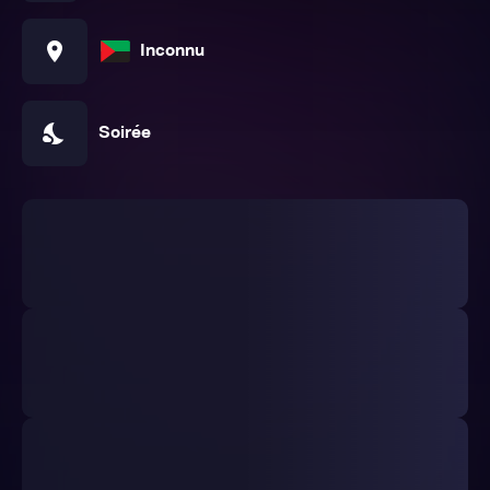
location_on
Inconnu
nights_stay
Soirée