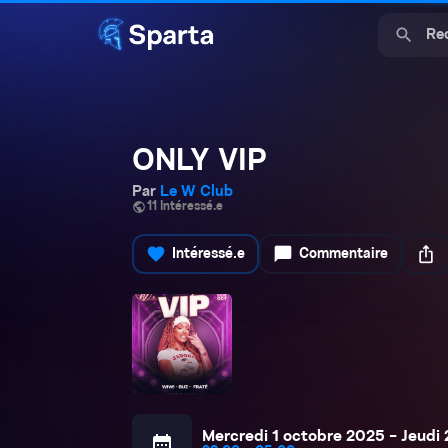
search
ONLY VIP
Par
Le W Club
public
11 Intéressé.e
favorite
chat_bubble
ios_share
Intéressé.e
Commentaire
Mercredi 1 octobre 2025 - Jeudi
calendar_month