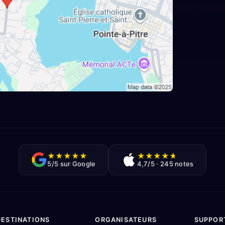
★
★
★
★
★
★
★
★
★
★
5/5 sur Google
4,7/5 · 245 notes
DESTINATIONS
ORGANISATEURS
SUPPOR