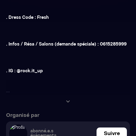
. Dress Code : Fresh
. Infos / Résa / Salons (demande spéciale) : 0615285999
. IG : @rock.it_up
...
expand_more
Organisé par
abonné.e.s
Suivre
évènements