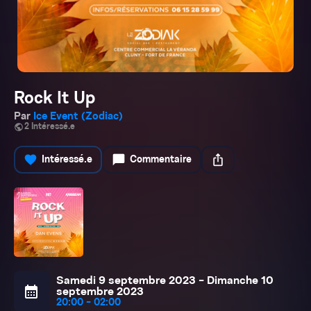
Rock It Up
Par
Ice Event (Zodiac)
public
2 Intéressé.e
favorite
chat_bubble
ios_share
Intéressé.e
Commentaire
Samedi 9 septembre 2023 - Dimanche 10
calendar_month
septembre 2023
20:00 - 02:00