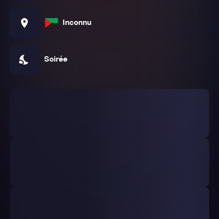
location_on
Inconnu
nights_stay
Soirée