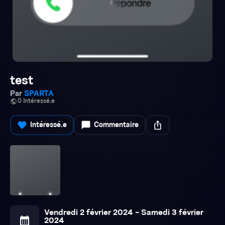
test
Par
SPARTA
public
0 Intéressé.e
favorite
chat_bubble
ios_share
Intéressé.e
Commentaire
Vendredi 2 février 2024 - Samedi 3 février
calendar_month
2024