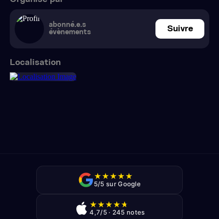
abonné.e.s
Suivre
évènements
Localisation
★
★
★
★
★
5/5 sur Google
★
★
★
★
★
4,7/5 · 245 notes