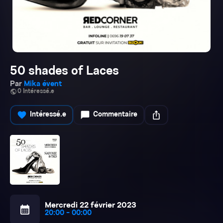
50 shades of Laces
Par
Mika évent
public
0 Intéressé.e
favorite
chat_bubble
ios_share
Intéressé.e
Commentaire
Mercredi 22 février 2023
calendar_month
20:00 - 00:00