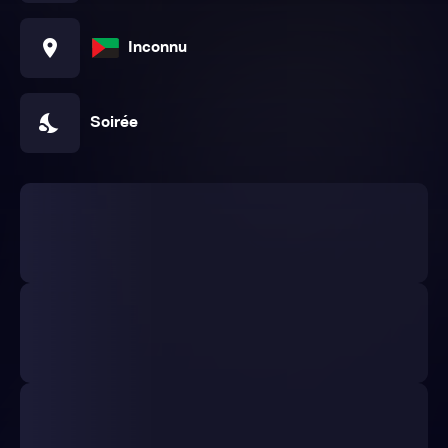
location_on
Inconnu
nights_stay
Soirée