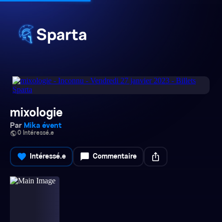
mixologie
Par
Mika évent
public
0 Intéressé.e
favorite
chat_bubble
ios_share
Intéressé.e
Commentaire