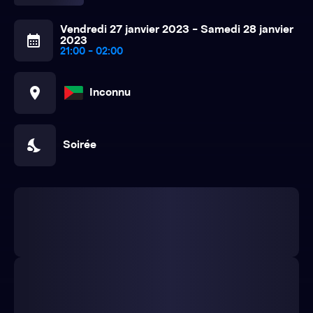
Vendredi 27 janvier 2023 - Samedi 28 janvier
calendar_month
2023
21:00 - 02:00
location_on
Inconnu
nights_stay
Soirée