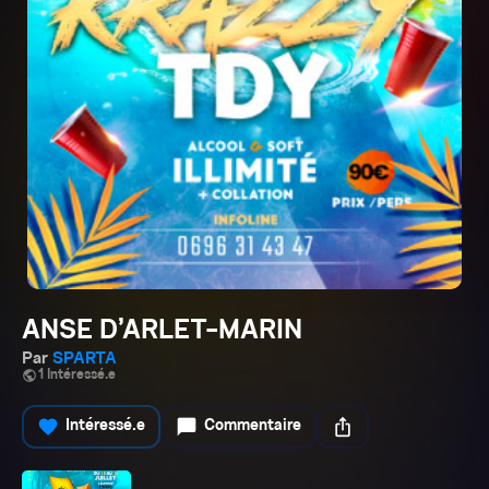
ANSE D’ARLET-MARIN
Par
SPARTA
public
1 Intéressé.e
favorite
chat_bubble
ios_share
Intéressé.e
Commentaire