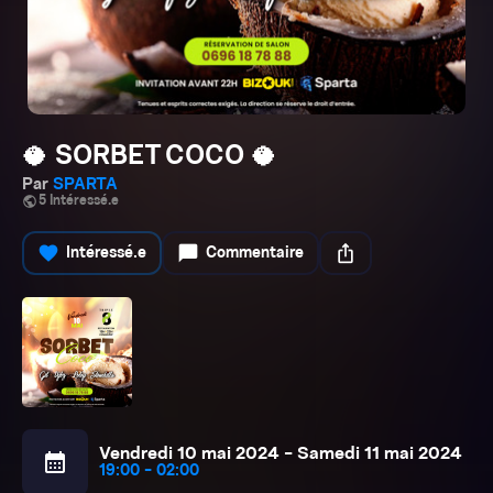
🥥 SORBET COCO 🥥
Par
SPARTA
public
5 Intéressé.e
favorite
chat_bubble
ios_share
Intéressé.e
Commentaire
Vendredi 10 mai 2024 - Samedi 11 mai 2024
calendar_month
19:00 - 02:00