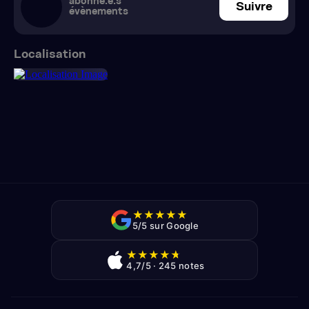
abonné.e.s
Suivre
évènements
Localisation
★
★
★
★
★
5/5 sur Google
★
★
★
★
★
4,7/5 · 245 notes