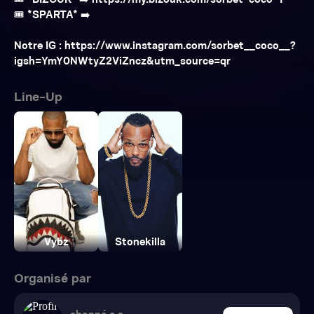
🎟️ *BIZOUK* ➡️ https://my.bizouk.com/sorbet-coco-1
🎟️ *SPARTA* ➡️
Notre IG : https://www.instagram.com/sorbet__coco__?
igsh=YmY0NWtyZ2ViZncz&utm_source=qr
Line-Up
Vybz
Stonekilla
Organisé par