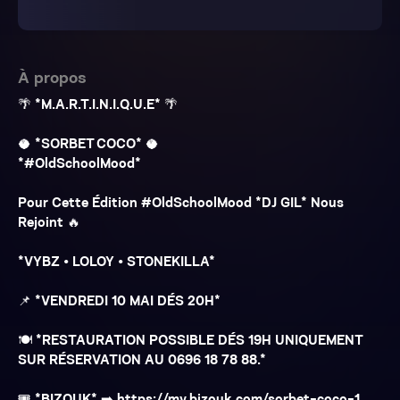
À propos
🌴 *M.A.R.T.I.N.I.Q.U.E* 🌴
🥥 *SORBET COCO* 🥥
*#OldSchoolMood*
Pour Cette Édition #OldSchoolMood *DJ GIL* Nous
Rejoint 🔥
*VYBZ • LOLOY • STONEKILLA*
📌 *VENDREDI 10 MAI DÉS 20H*
🍽️ *RESTAURATION POSSIBLE DÉS 19H UNIQUEMENT
SUR RÉSERVATION AU 0696 18 78 88.*