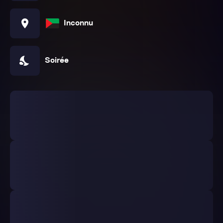
location_on
Inconnu
nights_stay
Soirée