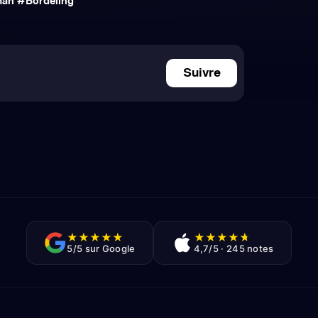
Suivre
★
★
★
★
★
★
★
★
★
★
5/5 sur Google
4,7/5 · 245 notes