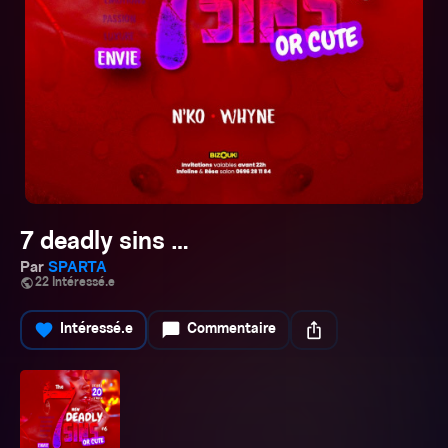
7 deadly sins …
Par
SPARTA
public
22 Intéressé.e
favorite
chat_bubble
ios_share
Intéressé.e
Commentaire