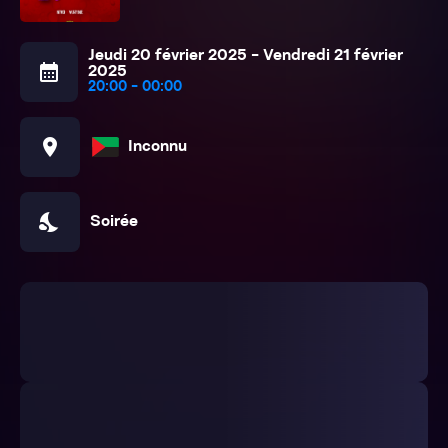
Jeudi 20 février 2025 - Vendredi 21 février
calendar_month
2025
20:00 - 00:00
location_on
Inconnu
nights_stay
Soirée