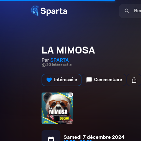
search
LA MIMOSA
Par
SPARTA
public
20 Intéressé.e
favorite
chat_bubble
ios_share
Intéressé.e
Commentaire
Samedi 7 décembre 2024
calendar_month