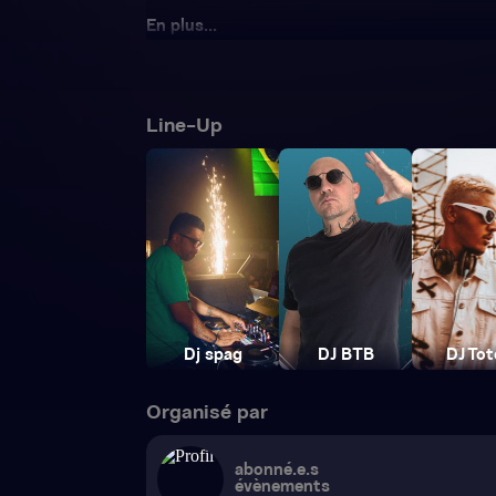
En plus...
Line-Up
Dj spag
DJ BTB
DJ Tot
Organisé par
abonné.e.s
évènements