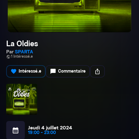
La Oldies
Par
SPARTA
public
1 Intéressé.e
favorite
chat_bubble
ios_share
Intéressé.e
Commentaire
Jeudi 4 juillet 2024
calendar_month
19:00 - 23:00