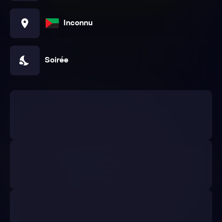
location_on
Inconnu
nights_stay
Soirée