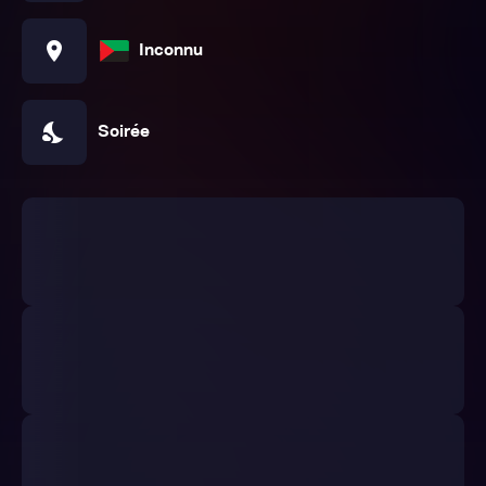
location_on
Inconnu
nights_stay
Soirée