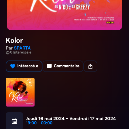
Kolor
Par
SPARTA
public
0 Intéressé.e
favorite
chat_bubble
ios_share
Intéressé.e
Commentaire
Jeudi 16 mai 2024 - Vendredi 17 mai 2024
calendar_month
19:00 - 00:00