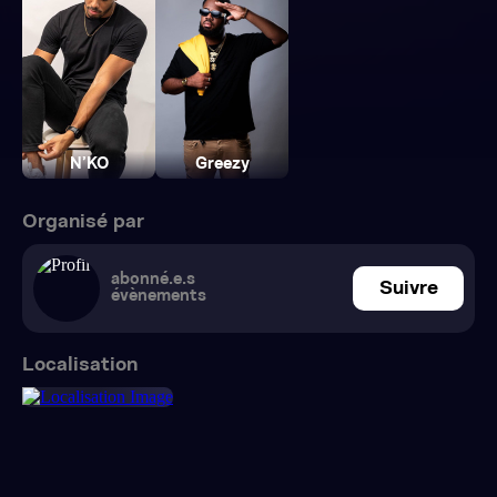
N’KO
Greezy
Organisé par
abonné.e.s
Suivre
évènements
Localisation