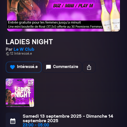
LADIES NIGHT
Par
Le W Club
public
12 Intéressé.e
favorite
chat_bubble
ios_share
Intéressé.e
Commentaire
Samedi 13 septembre 2025 - Dimanche 14
calendar_month
septembre 2025
23:00 - 05:00