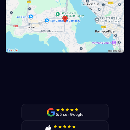
★
★
★
★
★
5/5 sur Google
★
★
★
★
★