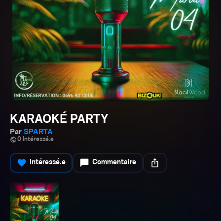
KARAOKÉ PARTY
Par
SPARTA
public
0 Intéressé.e
favorite
chat_bubble
ios_share
Intéressé.e
Commentaire