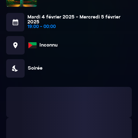
Mardi 4 février 2025 - Mercredi 5 février
calendar_month
2025
19:00 - 00:00
location_on
Inconnu
nights_stay
Soirée