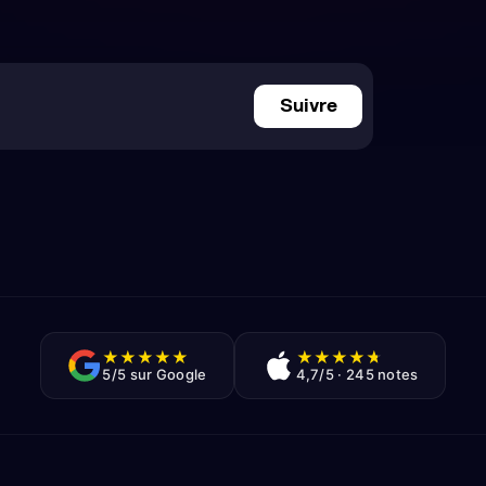
Suivre
★
★
★
★
★
★
★
★
★
★
5/5 sur Google
4,7/5 · 245 notes