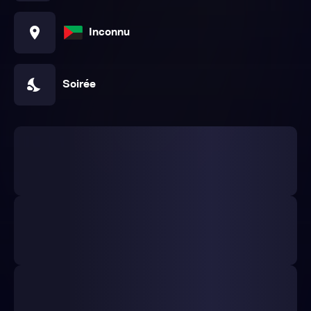
location_on
Inconnu
nights_stay
Soirée