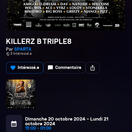
KILLERZ B TRIPLE8
Par
SPARTA
public
3 Intéressé.e
favorite
chat_bubble
ios_share
Intéressé.e
Commentaire
Dimanche 20 octobre 2024 - Lundi 21
calendar_month
octobre 2024
15:00 - 01:00