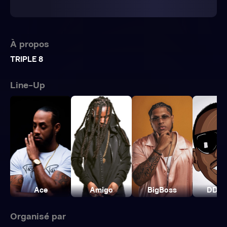
À propos
TRIPLE 8
Line-Up
Ace
Amigo
BigBoss
DDR
Organisé par