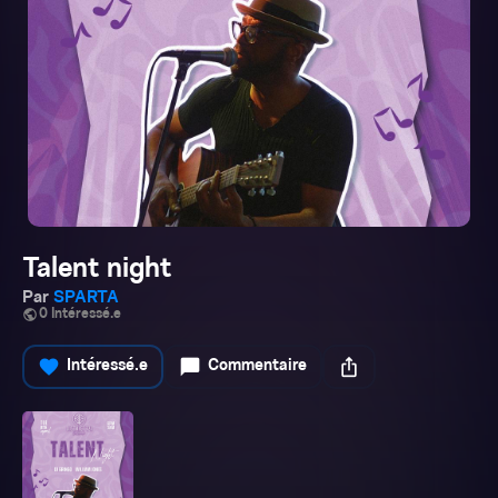
Talent night
Par
SPARTA
public
0 Intéressé.e
favorite
chat_bubble
ios_share
Intéressé.e
Commentaire