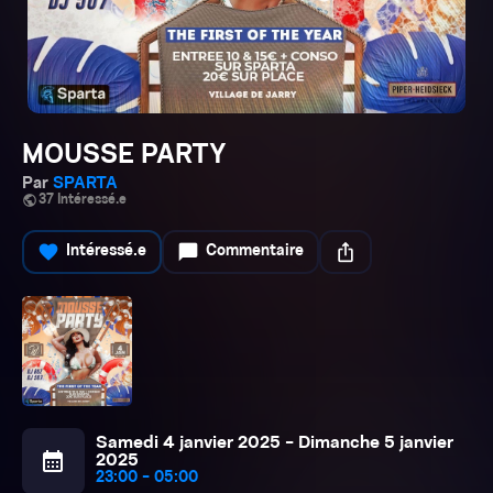
MOUSSE PARTY
Par
SPARTA
public
37 Intéressé.e
favorite
chat_bubble
ios_share
Intéressé.e
Commentaire
Samedi 4 janvier 2025 - Dimanche 5 janvier
calendar_month
2025
23:00 - 05:00