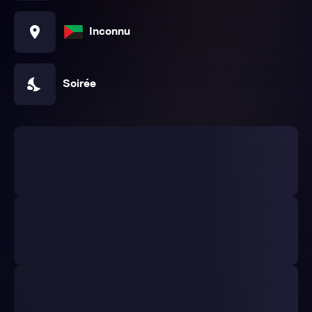
location_on
Inconnu
nights_stay
Soirée