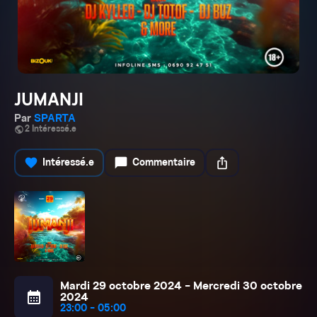
JUMANJI
Par
SPARTA
public
2 Intéressé.e
favorite
chat_bubble
ios_share
Intéressé.e
Commentaire
Mardi 29 octobre 2024 - Mercredi 30 octobre
calendar_month
2024
23:00 - 05:00