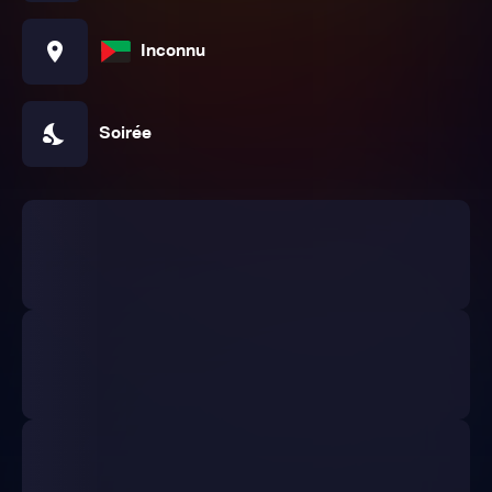
location_on
Inconnu
nights_stay
Soirée