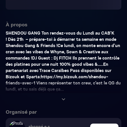
À propos
SHENDOU GANG Ton rendez-vous du Lundi au CAB’K
! Dès 21h – prépare-toi à démarrer ta semaine en mode
Shendou Gang & Friends !Ce lundi, on monte encore d’un
cran avec les vibes de Whyne, Sown & Creative aux
commandes !DJ Guest : Dj FITCH Ils prennent le contrôle
des platines pour une nuit 100% good vibes &…..En
partenariat avec Trace Caraïbes Pass disponibles sur
Bizouk et Sparta:https://my.bizouk.com/shendou-
friends-avec-1 Viens représenter ton crew, c’est le QG du
lundi, et tu sais déjà que ça...
expand_more
Organisé par