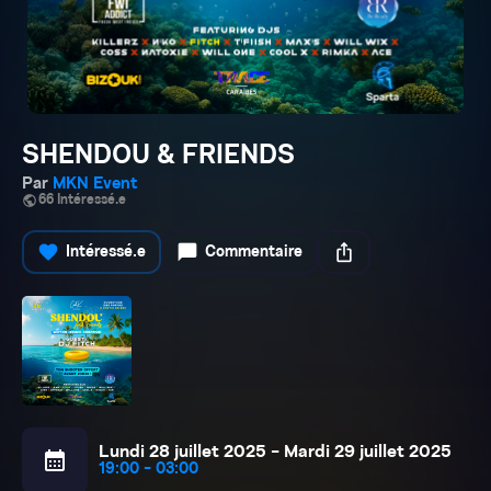
SHENDOU & FRIENDS
Par
MKN Event
public
66 Intéressé.e
favorite
chat_bubble
ios_share
Intéressé.e
Commentaire
Lundi 28 juillet 2025 - Mardi 29 juillet 2025
calendar_month
19:00 - 03:00