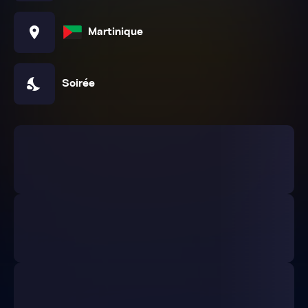
location_on
Martinique
nights_stay
Soirée