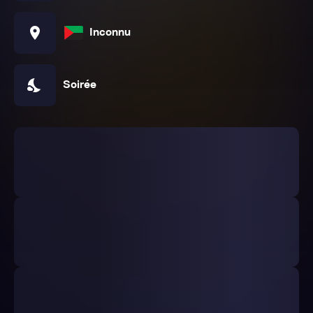
location_on
Inconnu
nights_stay
Soirée