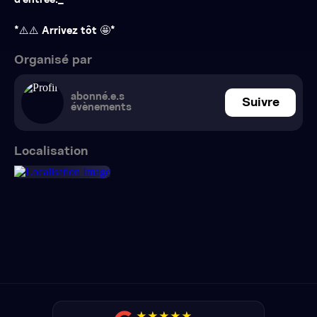
d'entrée._
*⚠️⚠️ Arrivez tôt 🤩*
Organisé par
abonné.e.s
Suivre
évènements
Localisation
★
★
★
★
★