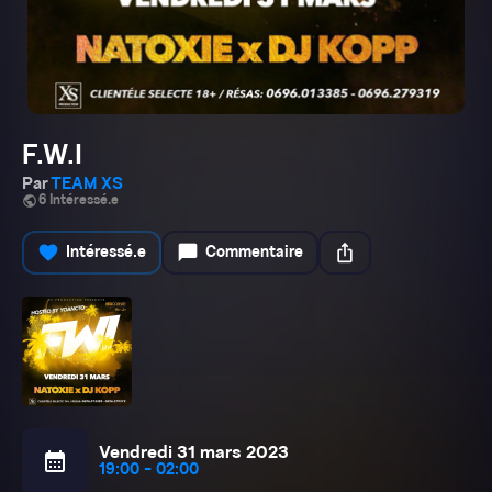
F.W.I
Par
TEAM XS
public
6 Intéressé.e
favorite
chat_bubble
ios_share
Intéressé.e
Commentaire
Vendredi 31 mars 2023
calendar_month
19:00 - 02:00