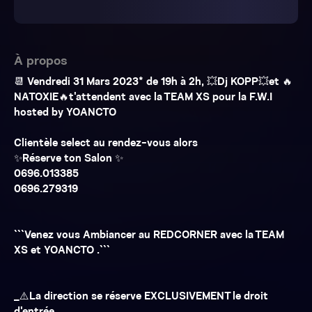
À propos
📆 Vendredi 31 Mars 2023* de 19h à 2h, 💥Dj KOPP💥et 🔥
NATOXIE🔥t'attendent avec la TEAM XS pour la F.W.I
hosted by YOANCTO
Clientèle select au rendez-vous alors
✨Réserve ton Salon ✨
0696.013385
0696.279319
```Venez vous Ambiancer au REDCORNER avec la TEAM
XS et YOANCTO .```
_⚠️La direction se réserve EXCLUSIVEMENT le droit