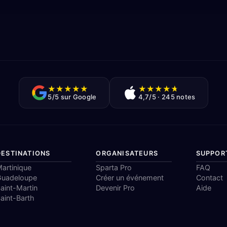
★
★
★
★
★
★
★
★
★
★
5/5 sur Google
4,7/5 · 245 notes
DESTINATIONS
ORGANISATEURS
SUPPOR
artinique
Sparta Pro
FAQ
Guadeloupe
Créer un événement
Contact
aint-Martin
Devenir Pro
Aide
aint-Barth