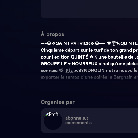
À propos
—-🥃☘️SAINT PATRICK🍀🥃—- 🖤🍸🐎QUINTÉ
Cinquième départ sur le turf de ton grand pri
pour l’édition QUINTÉ ☘️ 🍾 une bouteille de 
GROUPE LE + NOMBREUX ainsi qu’une pléiade 
connais 💯 🇩🇪⛪️SYNDROLIN notre nouvelle a
exporter le temps d’une soirée le Berghain en
Organisé par
abonné.e.s
évènements