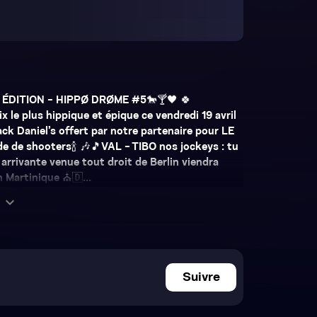
 ÉDITION - HIPPØ DRØME #5🐎🍸🖤 🍀
x le plus hippique et épique ce vendredi 19 avril
Jack Daniel’s offert par notre partenaire pour LE
de shooters🍾 🎶🎵VAL - TIBO nos jockeys : tu
rrivante venue tout droit de Berlin viendra
 Martinique ⛪️🇩...
expand_more
Suivre