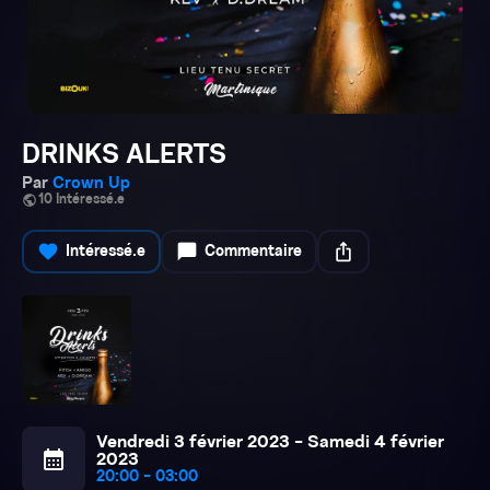
DRINKS ALERTS
Par
Crown Up
public
10 Intéressé.e
favorite
chat_bubble
ios_share
Intéressé.e
Commentaire
Vendredi 3 février 2023 - Samedi 4 février
calendar_month
2023
20:00 - 03:00