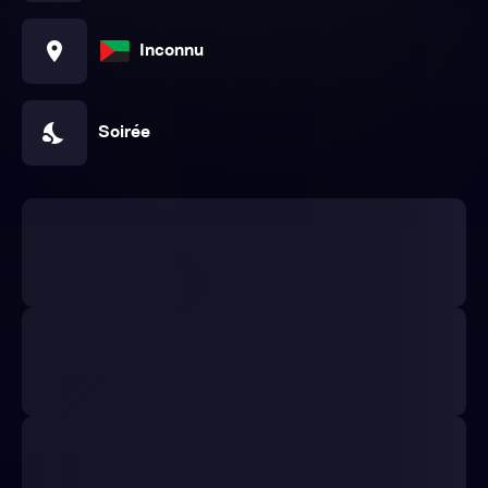
location_on
Inconnu
nights_stay
Soirée