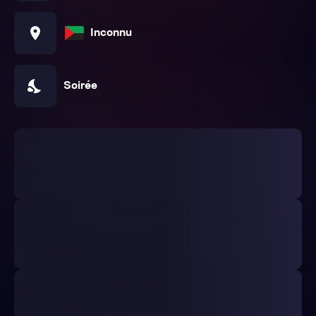
location_on
Inconnu
nights_stay
Soirée