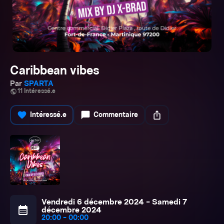
Caribbean vibes
Par
SPARTA
public
11 Intéressé.e
favorite
chat_bubble
ios_share
Intéressé.e
Commentaire
Vendredi 6 décembre 2024 - Samedi 7
calendar_month
décembre 2024
20:00 - 00:00