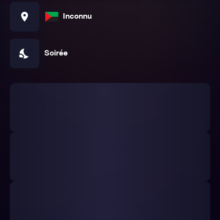
location_on
Inconnu
nights_stay
Soirée