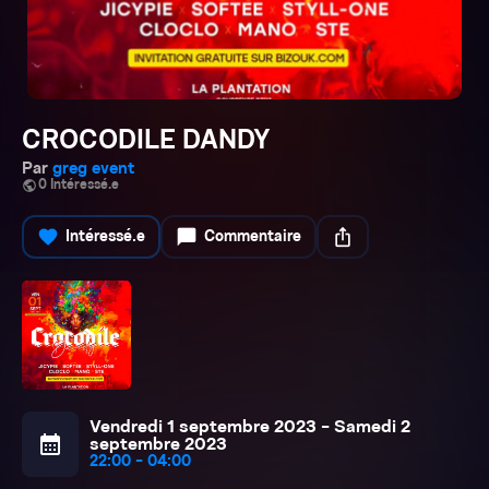
CROCODILE DANDY
Par
greg event
public
0 Intéressé.e
favorite
chat_bubble
ios_share
Intéressé.e
Commentaire
Vendredi 1 septembre 2023 - Samedi 2
calendar_month
septembre 2023
22:00 - 04:00