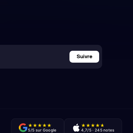
Suivre
★
★
★
★
★
★
★
★
★
★
5/5 sur Google
4,7/5 · 245 notes