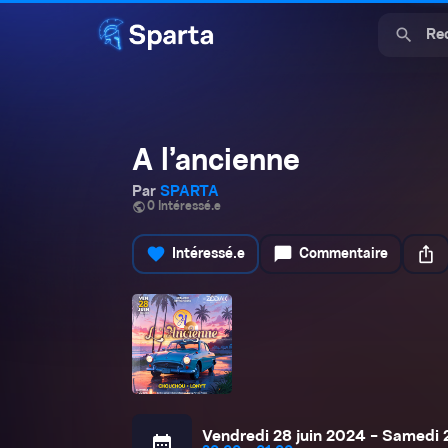
search
A l’ancienne
Par
SPARTA
public
0 Intéressé.e
favorite
chat_bubble
ios_share
Intéressé.e
Commentaire
Vendredi 28 juin 2024 - Samedi 
calendar_month