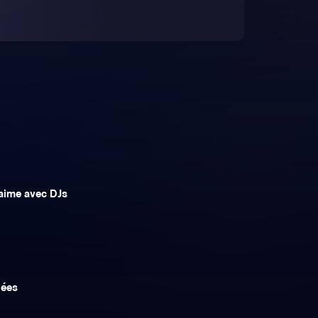
aime avec DJs
iées