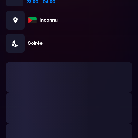
23:00 - 04:00
location_on
Inconnu
nights_stay
Soirée