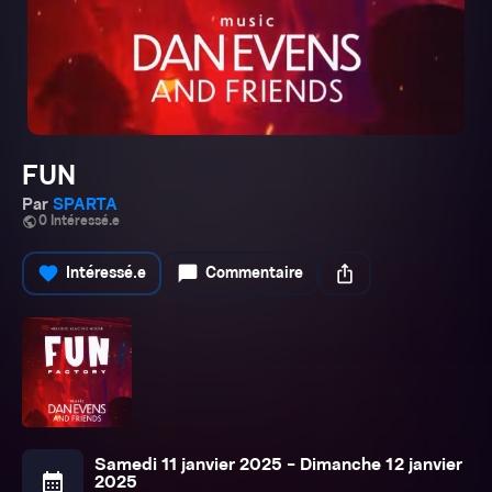
FUN
Par
SPARTA
public
0 Intéressé.e
favorite
chat_bubble
ios_share
Intéressé.e
Commentaire
Samedi 11 janvier 2025 - Dimanche 12 janvier
calendar_month
2025