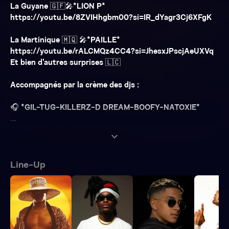
La Guyane 🇬🇫🎤*LION P*
https://youtu.be/8ZVIHhgbm00?si=IR_dYagr3Cj6XFgK
La Martinique 🇲🇶 🎤*PAILLE*
https://youtu.be/rALCMQz4CC4?si=JhesxJPscjAeUXVq
Et bien d'autres surprises 🇱🇨
Accompagnés par la crème des djs :
🎧 *GIL-TUG-KILLERZ-D DREAM-BOOFY-NATOXIE*
...
expand_more
Line-Up