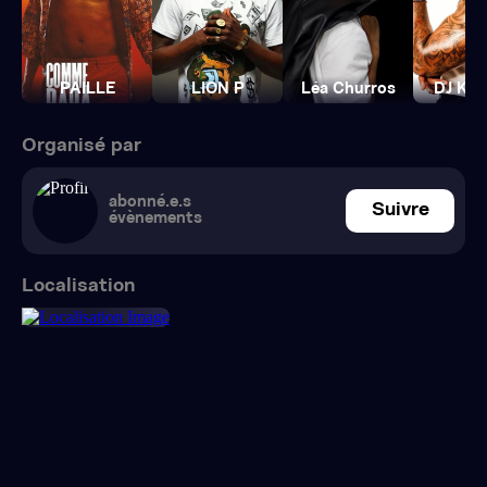
PAILLE
LION P
Léa Churros
DJ KI
Organisé par
abonné.e.s
Suivre
évènements
Localisation