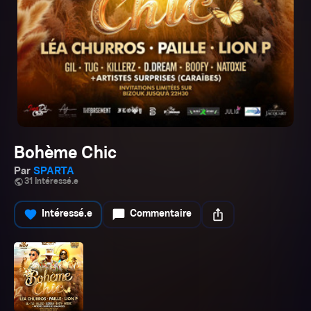
Bohème Chic
Par
SPARTA
public
31 Intéressé.e
favorite
chat_bubble
ios_share
Intéressé.e
Commentaire