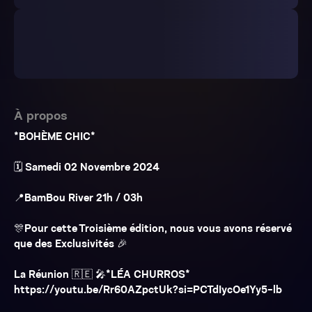
À propos
*BOHÈME CHIC*
🗓️ Samedi 02 Novembre 2024
📍BamBou River 21h / 03h
🎊Pour cette Troisième édition, nous vous avons réservé
que des Exclusivités 🎉
La Réunion 🇷🇪 🎤*LÉA CHURROS*
https://youtu.be/Rr60AZpctUk?si=PCTdIycOe1Yy5-lb