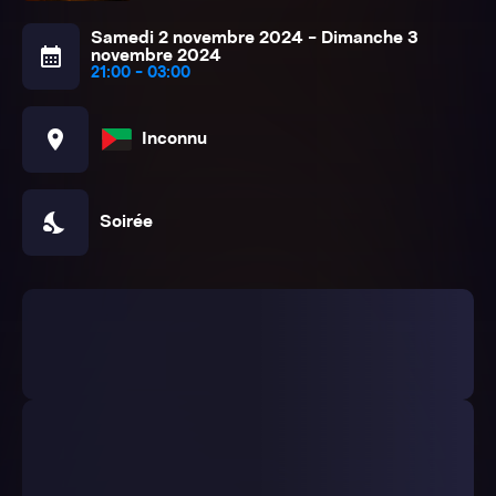
Samedi 2 novembre 2024 - Dimanche 3
calendar_month
novembre 2024
21:00 - 03:00
location_on
Inconnu
nights_stay
Soirée